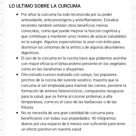
LO ULTIMO SOBRE LA CURCUMA
Por años la cúrcuma ha sido reconocida por su poder
antioxidante, anticancerígeno y antiinflamatorio. Estudios
recientes también señalan otros beneficios menos
conocidos, como que puede mejorar la función cognitiva y
que contribuye a mantener unos niveles de azúcar saludables
en la sangre. Algunos especialistas la usan con éxito para
disminuir los síntomas de la artritis y de algunos desordenes
digestivos.
El uso de la cúrcuma en la cocina hace que podamos asimilar
con mayor eficacia el betacaroteno presente en los vegetales
como en las zanahorias o ahuyamas.
Otro estudio curioso realizado con satays, los populares
pinchos de la cocina del sureste asiático, muestra que la
cúrcuma al ser empleada para marinar las carnes, previene la
formación de aminos heterocíclicos, compuestos riesgosos
para la salud, que se forma al cocinar proteínas a alta
temperatura, como es el caso de las barbacoas o de las
frituras.
No se necesita de una gran cantidad de cúrcuma para
beneficiarse con todas sus propiedades. 40 miligramos
diarios por una espacio de 6 meses son suficiente para tener
un efecto positivo en nuestra salud.