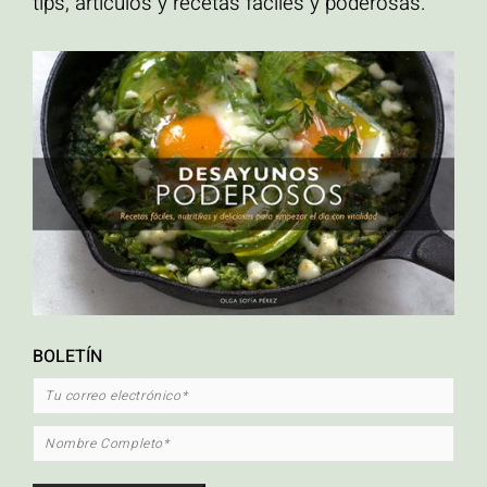
tips, articulos y recetas fáciles y poderosas.
ETIQUETAS
ahuyama
Alto en proteína
calabaza asada
carrot cake
crema hidratante para el
cuerpo hecha en casa
Cripetas con caramelo
crispetas
desayuno
Desayunos
altos en proteína
Ensaladas
libre de gluten
natural
orgánico
Palomitas de maiz
con caramelo
palomitas de maíz
pastel de zanahoria
pescado
pescado en
platos vegetarianos
papillote
quinua
recetas mexicanas
Sin Glúten
saludables
recetas saludables con pescado
sopa
tacos
verduras
tacos de pescado
torta de zanahoria
zapallo asado
BOLETÍN
FACEBOOK
INSTAGRAM
MAIL