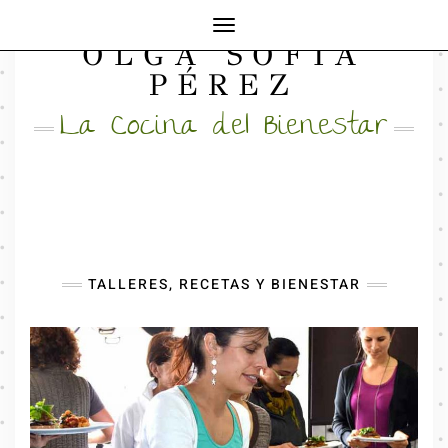
Cambiar
OLGA SOFÍA
modo
FACEBOOK
INSTAGRAM
MAIL
de
PÉREZ
navegación
La Cocina del Bienestar
TALLERES, RECETAS Y BIENESTAR