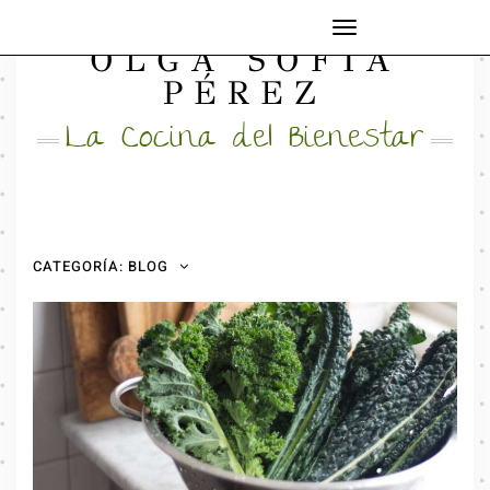
Cambiar
OLGA SOFÍA
modo
FACEBOOK
INSTAGRAM
MAIL
de
PÉREZ
navegación
La Cocina del Bienestar
CATEGORÍA:
BLOG