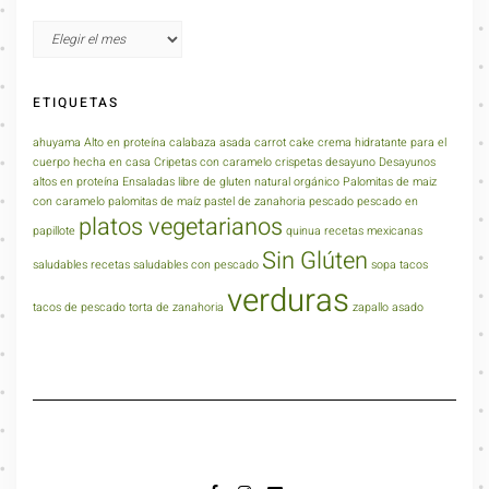
ETIQUETAS
ahuyama
Alto en proteína
calabaza asada
carrot cake
crema hidratante para el
cuerpo hecha en casa
Cripetas con caramelo
crispetas
desayuno
Desayunos
altos en proteína
Ensaladas
libre de gluten
natural
orgánico
Palomitas de maiz
con caramelo
palomitas de maíz
pastel de zanahoria
pescado
pescado en
platos vegetarianos
papillote
quinua
recetas mexicanas
Sin Glúten
saludables
recetas saludables con pescado
sopa
tacos
verduras
tacos de pescado
torta de zanahoria
zapallo asado