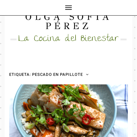
Cambiar
OLGA SOFÍA
modo
FACEBOOK
INSTAGRAM
MAIL
de
PÉREZ
navegación
La Cocina del Bienestar
ETIQUETA:
PESCADO EN PAPILLOTE