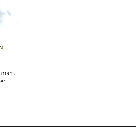
ON
 maní.
per