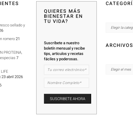
IENTES
CATEGOR
QUIERES MÁS
BIENESTAR EN
TU VIDA?
resco sellado y
26
on romero
21
Suscríbete a nuestro
ARCHIVO
boletín mensual y recibe
N PROTEINA,
tips, articulos y recetas
y especias
7
fáciles y poderosas.
 LIFE
)
23 abril 2026
6