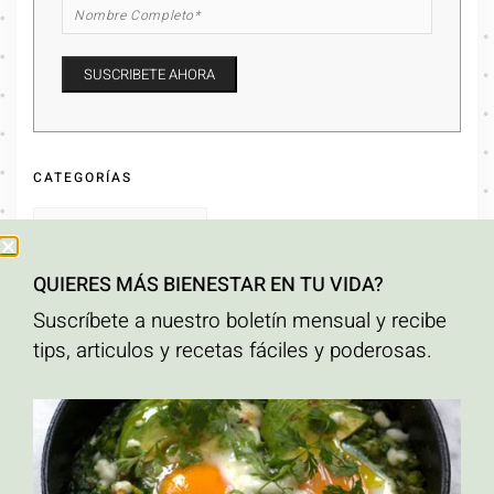
CATEGORÍAS
QUIERES MÁS BIENESTAR EN TU VIDA?
ARCHIVOS
Suscríbete a nuestro boletín mensual y recibe
tips, articulos y recetas fáciles y poderosas.
ETIQUETAS
ahuyama
Alto en proteína
calabaza asada
carrot cake
crema hidratante para el
cuerpo hecha en casa
Cripetas con caramelo
crispetas
desayuno
Desayunos
altos en proteína
Ensaladas
libre de gluten
natural
orgánico
Palomitas de maiz