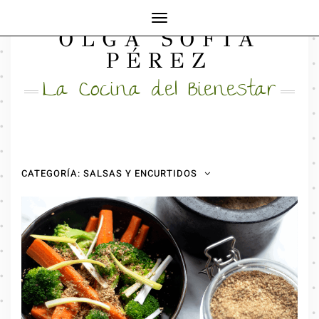
Cambiar
OLGA SOFÍA
modo
FACEBOOK
INSTAGRAM
MAIL
de
PÉREZ
navegación
La Cocina del Bienestar
CATEGORÍA:
SALSAS Y ENCURTIDOS