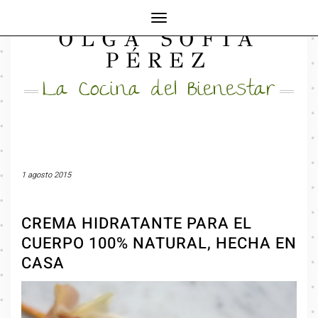
Cambiar
OLGA SOFÍA
modo
FACEBOOK
INSTAGRAM
MAIL
de
PÉREZ
navegación
La Cocina del Bienestar
1 agosto 2015
CREMA HIDRATANTE PARA EL
CUERPO 100% NATURAL, HECHA EN
CASA