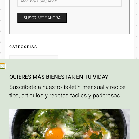
CATEGORÍAS
QUIERES MÁS BIENESTAR EN TU VIDA?
ARCHIVOS
Suscríbete a nuestro boletín mensual y recibe
tips, articulos y recetas fáciles y poderosas.
ETIQUETAS
ahuyama
Alto en proteína
calabaza asada
carrot cake
crema hidratante para el
cuerpo hecha en casa
Cripetas con caramelo
crispetas
desayuno
Desayunos
altos en proteína
Ensaladas
libre de gluten
natural
orgánico
Palomitas de maiz
con caramelo
palomitas de maíz
pastel de zanahoria
pescado
pescado en