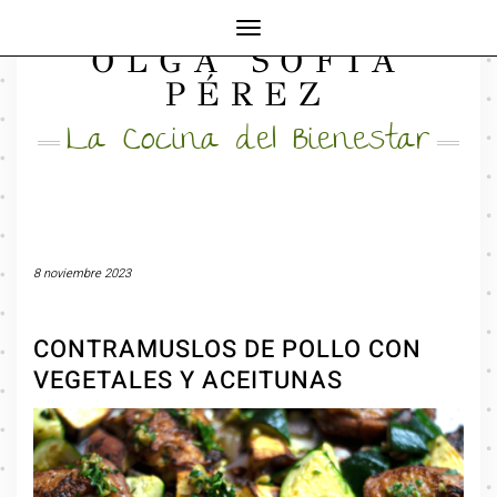
Cambiar
OLGA SOFÍA
modo
FACEBOOK
INSTAGRAM
MAIL
de
PÉREZ
navegación
La Cocina del Bienestar
8 noviembre 2023
CONTRAMUSLOS DE POLLO CON
VEGETALES Y ACEITUNAS