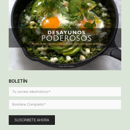
ETIQUETAS
ahuyama
Alto en proteína
calabaza asada
carrot cake
crema hidratante para el
cuerpo hecha en casa
Cripetas con caramelo
crispetas
desayuno
Desayunos
altos en proteína
Ensaladas
libre de gluten
natural
orgánico
Palomitas de maiz
con caramelo
palomitas de maíz
pastel de zanahoria
pescado
pescado en
platos vegetarianos
papillote
quinua
recetas mexicanas
Sin Glúten
saludables
recetas saludables con pescado
sopa
tacos
verduras
tacos de pescado
torta de zanahoria
zapallo asado
BOLETÍN
FACEBOOK
INSTAGRAM
MAIL
2009 - 2019 © Olga Sofía Pérez. Todos los derechos reservados.
Diseño y desarrollo: www.cudesignstudios.com