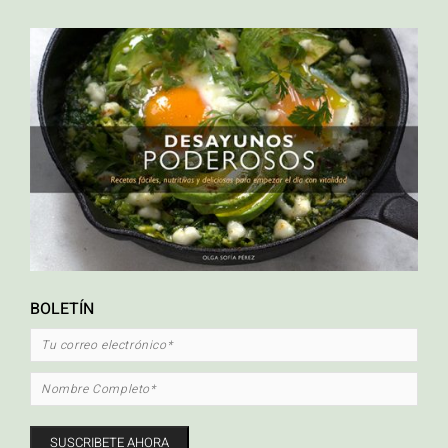
ETIQUETAS
ahuyama
Alto en proteína
calabaza asada
carrot cake
crema hidratante para el
cuerpo hecha en casa
Cripetas con caramelo
crispetas
desayuno
Desayunos
altos en proteína
Ensaladas
libre de gluten
natural
orgánico
Palomitas de maiz
con caramelo
palomitas de maíz
pastel de zanahoria
pescado
pescado en
platos vegetarianos
papillote
quinua
recetas mexicanas
Sin Glúten
saludables
recetas saludables con pescado
sopa
tacos
verduras
tacos de pescado
torta de zanahoria
zapallo asado
BOLETÍN
FACEBOOK
INSTAGRAM
MAIL