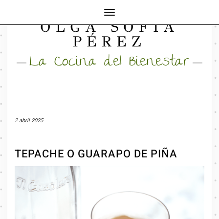
Cambiar
OLGA SOFÍA
modo
FACEBOOK
INSTAGRAM
MAIL
de
PÉREZ
navegación
La Cocina del Bienestar
2 abril 2025
TEPACHE O GUARAPO DE PIÑA