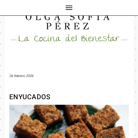
Cambiar
OLGA SOFÍA
modo
FACEBOOK
INSTAGRAM
MAIL
de
PÉREZ
navegación
La Cocina del Bienestar
26 febrero 2026
ENYUCADOS