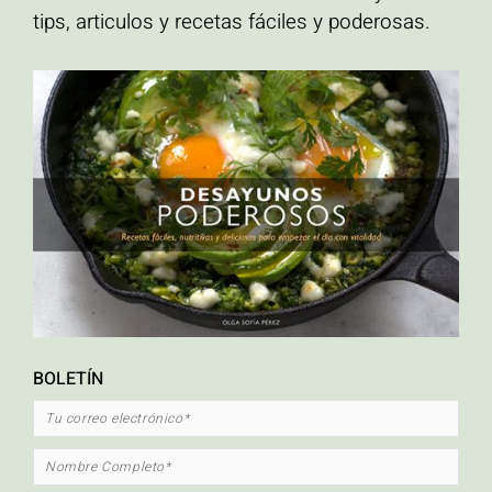
tips, articulos y recetas fáciles y poderosas.
ETIQUETAS
ahuyama
Alto en proteína
calabaza asada
carrot cake
crema hidratante para el
cuerpo hecha en casa
Cripetas con caramelo
crispetas
desayuno
Desayunos
altos en proteína
Ensaladas
libre de gluten
natural
orgánico
Palomitas de maiz
con caramelo
palomitas de maíz
pastel de zanahoria
pescado
pescado en
platos vegetarianos
papillote
quinua
recetas mexicanas
Sin Glúten
saludables
recetas saludables con pescado
sopa
tacos
verduras
tacos de pescado
torta de zanahoria
zapallo asado
BOLETÍN
FACEBOOK
INSTAGRAM
MAIL