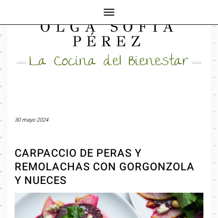
Cambiar
OLGA SOFÍA
modo
FACEBOOK
INSTAGRAM
MAIL
de
PÉREZ
navegación
La Cocina del Bienestar
30 mayo 2024
CARPACCIO DE PERAS Y
REMOLACHAS CON GORGONZOLA
Y NUECES