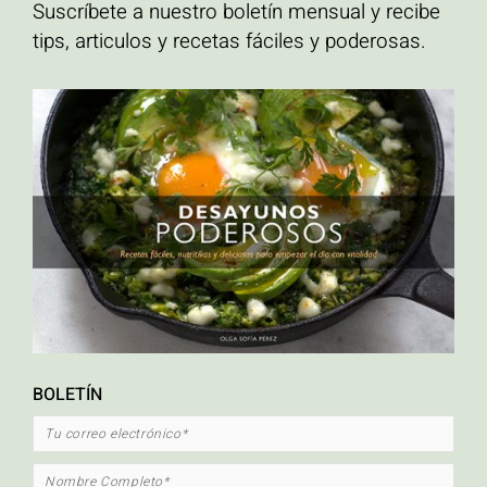
Suscríbete a nuestro boletín mensual y recibe
tips, articulos y recetas fáciles y poderosas.
ETIQUETAS
ahuyama
Alto en proteína
calabaza asada
carrot cake
crema hidratante para el
cuerpo hecha en casa
Cripetas con caramelo
crispetas
desayuno
Desayunos
altos en proteína
Ensaladas
libre de gluten
natural
orgánico
Palomitas de maiz
con caramelo
palomitas de maíz
pastel de zanahoria
pescado
pescado en
platos vegetarianos
papillote
quinua
recetas mexicanas
Sin Glúten
saludables
recetas saludables con pescado
sopa
tacos
verduras
tacos de pescado
torta de zanahoria
zapallo asado
BOLETÍN