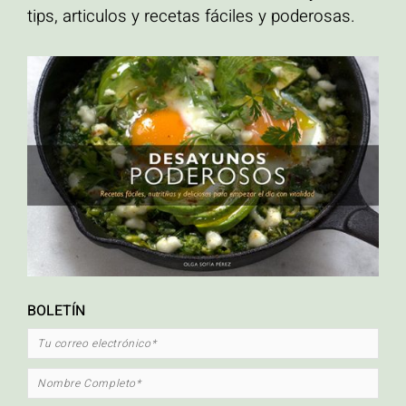
tips, articulos y recetas fáciles y poderosas.
ETIQUETAS
ahuyama
Alto en proteína
calabaza asada
carrot cake
crema hidratante para el
cuerpo hecha en casa
Cripetas con caramelo
crispetas
desayuno
Desayunos
altos en proteína
Ensaladas
libre de gluten
natural
orgánico
Palomitas de maiz
con caramelo
palomitas de maíz
pastel de zanahoria
pescado
pescado en
platos vegetarianos
papillote
quinua
recetas mexicanas
Sin Glúten
saludables
recetas saludables con pescado
sopa
tacos
verduras
tacos de pescado
torta de zanahoria
zapallo asado
BOLETÍN
FACEBOOK
INSTAGRAM
MAIL