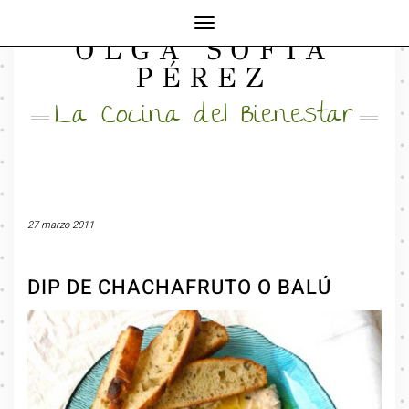
Cambiar
OLGA SOFÍA
modo
FACEBOOK
INSTAGRAM
MAIL
de
PÉREZ
navegación
La Cocina del Bienestar
27 marzo 2011
DIP DE CHACHAFRUTO O BALÚ