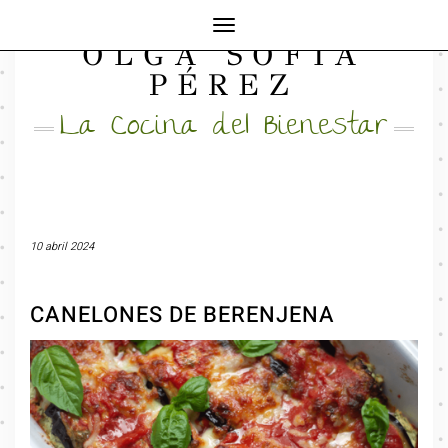
Cambiar
OLGA SOFÍA
modo
FACEBOOK
INSTAGRAM
MAIL
de
PÉREZ
navegación
La Cocina del Bienestar
10 abril 2024
CANELONES DE BERENJENA