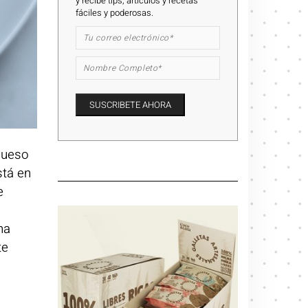
y recibe tips, artículos y recetas
fáciles y poderosas.
 queso
stá en
e
na
te