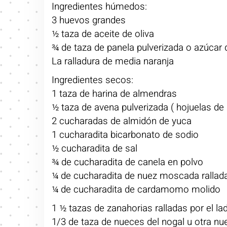
Ingredientes húmedos:
3 huevos grandes
½ taza de aceite de oliva
¾ de taza de panela pulverizada o azúcar
La ralladura de media naranja
Ingredientes secos:
1 taza de harina de almendras
½ taza de avena pulverizada ( hojuelas de
2 cucharadas de almidón de yuca
1 cucharadita bicarbonato de sodio
½ cucharadita de sal
¾ de cucharadita de canela en polvo
¼ de cucharadita de nuez moscada rallad
¼ de cucharadita de cardamomo molido
1 ½ tazas de zanahorias ralladas por el la
1/3 de taza de nueces del nogal u otra nu