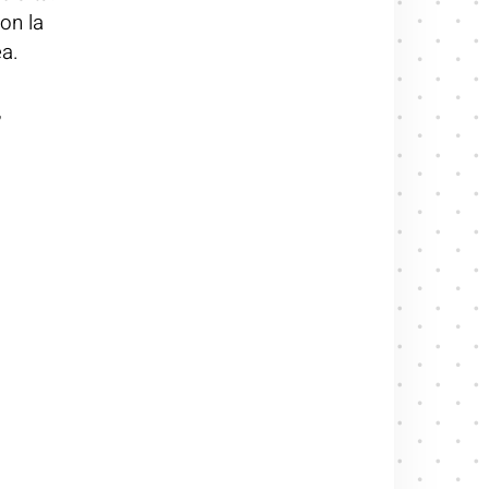
on la
ea.
,