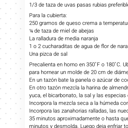
1/3 de taza de uvas pasas rubias preferi
Para la cubierta:
250 gramos de queso crema a temperatu
¼ de taza de miel de abejas
La ralladura de media naranja
1 o 2 cucharaditas de agua de flor de nar
Una pizca de sal
Precalienta en horno en 350˚F o 180˚C. Ubic
para hornear un molde de 20 cm de diáme
En un tazón bate la panela o azúcar de coc
En otro tazón mezcla la harina de almendr
yuca, el bicarbonato, la sal y las especia
Incorpora la mezcla seca a la húmeda c
Incorpora las zanahorias ralladas, las nue
35 minutos aproximadamente o hasta que al
minutos y desmolda. Luego deja enfriar tota