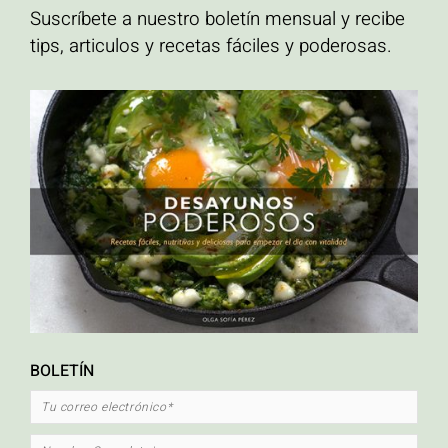
Suscríbete a nuestro boletín mensual y recibe
tips, articulos y recetas fáciles y poderosas.
ETIQUETAS
ahuyama
Alto en proteína
calabaza asada
carrot cake
crema hidratante para el
cuerpo hecha en casa
Cripetas con caramelo
crispetas
desayuno
Desayunos
altos en proteína
Ensaladas
libre de gluten
natural
orgánico
Palomitas de maiz
con caramelo
palomitas de maíz
pastel de zanahoria
pescado
pescado en
platos vegetarianos
papillote
quinua
recetas mexicanas
Sin Glúten
saludables
recetas saludables con pescado
sopa
tacos
verduras
tacos de pescado
torta de zanahoria
zapallo asado
BOLETÍN