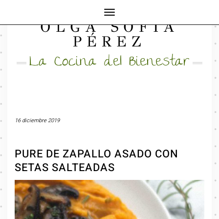
Cambiar
OLGA SOFÍA
modo
FACEBOOK
INSTAGRAM
MAIL
de
PÉREZ
navegación
La Cocina del Bienestar
16 diciembre 2019
PURE DE ZAPALLO ASADO CON
SETAS SALTEADAS