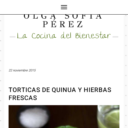
Cambiar
OLGA SOFÍA
modo
FACEBOOK
INSTAGRAM
MAIL
de
PÉREZ
navegación
La Cocina del Bienestar
22 noviembre 2015
TORTICAS DE QUINUA Y HIERBAS
FRESCAS