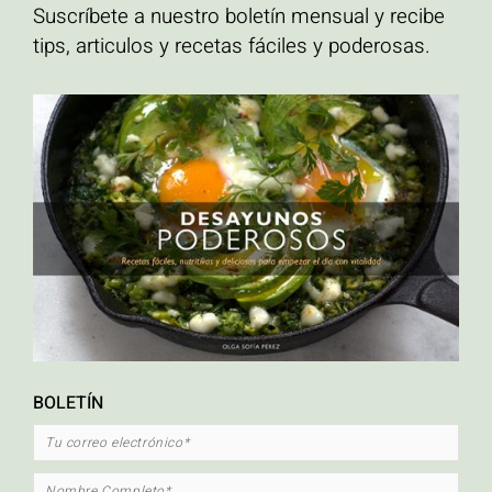
Suscríbete a nuestro boletín mensual y recibe
tips, articulos y recetas fáciles y poderosas.
ETIQUETAS
ahuyama
Alto en proteína
calabaza asada
carrot cake
crema hidratante para el
cuerpo hecha en casa
Cripetas con caramelo
crispetas
desayuno
Desayunos
altos en proteína
Ensaladas
libre de gluten
natural
orgánico
Palomitas de maiz
con caramelo
palomitas de maíz
pastel de zanahoria
pescado
pescado en
platos vegetarianos
papillote
quinua
recetas mexicanas
Sin Glúten
saludables
recetas saludables con pescado
sopa
tacos
verduras
tacos de pescado
torta de zanahoria
zapallo asado
BOLETÍN